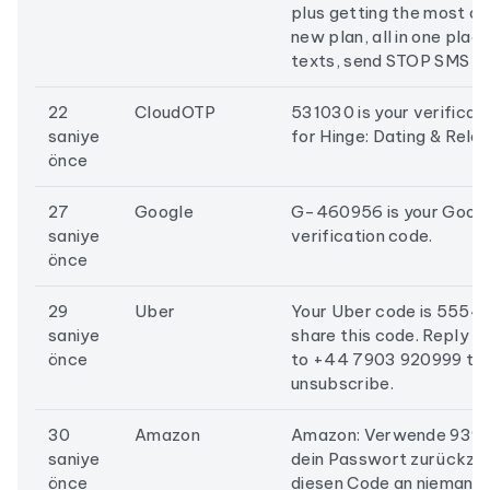
plus getting the most ou
new plan, all in one plac
texts, send STOP SMS t
22
CloudOTP
531030 is your verificat
saniye
for Hinge: Dating & Relat
önce
27
Google
G-460956 is your Goog
saniye
verification code.
önce
29
Uber
Your Uber code is 5554.
saniye
share this code. Reply 
önce
to +44 7903 920999 to
unsubscribe.
30
Amazon
Amazon: Verwende 939
saniye
dein Passwort zurückzus
önce
diesen Code an niemande