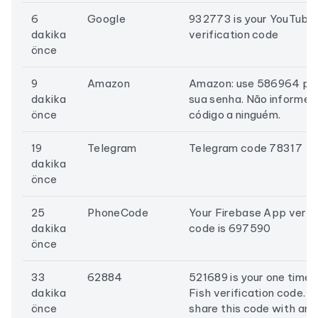
6
Google
932773 is your YouTube
dakika
verification code
önce
9
Amazon
Amazon: use 586964 para
dakika
sua senha. Não informe 
önce
código a ninguém.
19
Telegram
Telegram code 78317
dakika
önce
25
PhoneCode
Your Firebase App verifi
dakika
code is 697590
önce
33
62884
521689 is your one time 
dakika
Fish verification code. D
önce
share this code with an