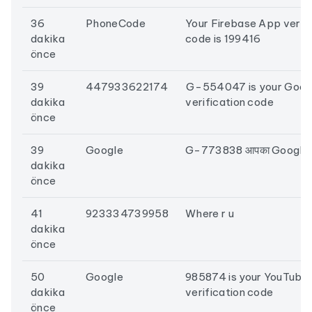
36
PhoneCode
Your Firebase App verifi
dakika
code is 199416
önce
39
447933622174
⁣⁣⁤G⁤⁢⁤-554047 i⁢s y⁤o⁢ur Go⁢og
dakika
v⁣erification c⁢od⁢e
önce
39
Google
G-773838 आपका Google पुष्
dakika
önce
41
923334739958
Where r u
dakika
önce
50
Google
985874 is your YouTube
dakika
verification code
önce