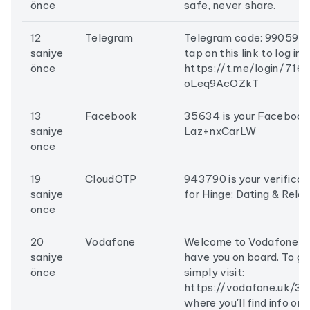
önce
safe, never share.
12
Telegram
Telegram code: 99059 Yo
saniye
tap on this link to log in:
önce
https://t.me/login/716
oLeq9AcOZkT
13
Facebook
35634 is your Facebook
saniye
Laz+nxCarLW
önce
19
CloudOTP
943790 is your verificat
saniye
for Hinge: Dating & Relat
önce
20
Vodafone
Welcome to Vodafone, it
saniye
have you on board. To ge
önce
simply visit:
https://vodafone.uk/3
where you'll find info on