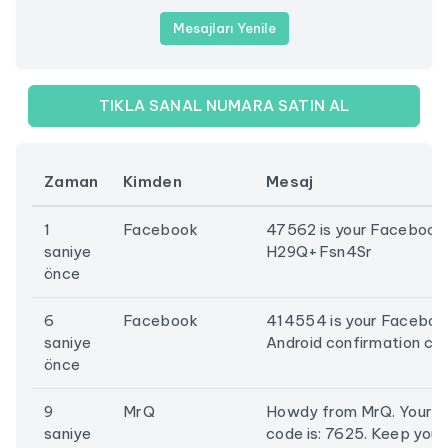
Mesajları Yenile
TIKLA SANAL NUMARA SATIN AL
Zaman
Kimden
Mesaj
1
Facebook
47562 is your Facebook
saniye
H29Q+Fsn4Sr
önce
6
Facebook
414554 is your Faceboo
saniye
Android confirmation co
önce
9
MrQ
Howdy from MrQ. Your ve
saniye
code is: 7625. Keep you