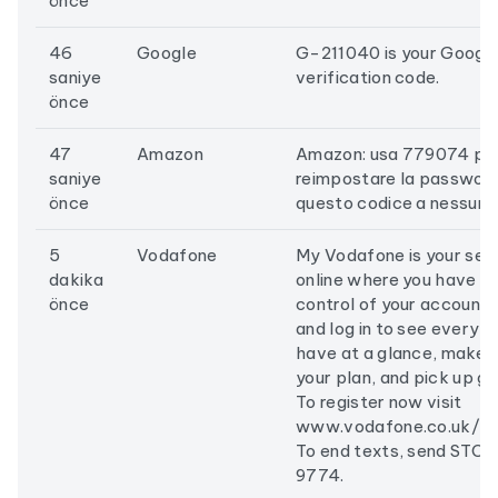
önce
46
Google
G-211040 is your Googl
saniye
verification code.
önce
47
Amazon
Amazon: usa 779074 pe
saniye
reimpostare la password
önce
questo codice a nessuno
5
Vodafone
My Vodafone is your sec
dakika
online where you have 
önce
control of your account.
and log in to see everyth
have at a glance, make 
your plan, and pick up gr
To register now visit
www.vodafone.co.uk/m
To end texts, send STOP
9774.