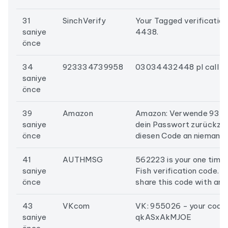
31
SinchVerify
Your Tagged verification
saniye
4438.
önce
34
923334739958
03034432448 pl call
saniye
önce
39
Amazon
Amazon: Verwende 937
saniye
dein Passwort zurückzus
önce
diesen Code an niemande
41
AUTHMSG
562223 is your one time 
saniye
Fish verification code. D
önce
share this code with an
43
VKcom
VK: 955026 - your code
saniye
qkASxAkMJOE