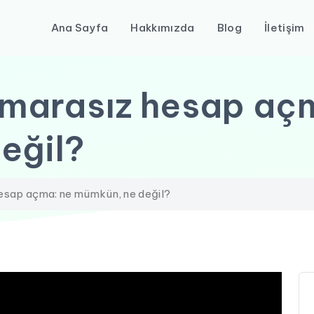
Ana Sayfa
Hakkımızda
Blog
İletişim
marasız hesap açm
eğil?
sap açma: ne mümkün, ne değil?